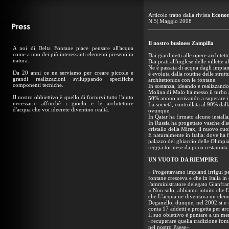
Articolo tratto dalla rivista
Econo
N.5| Maggio 2008
Il nostro business Zampilla
A noi di Delta Fontane piace pensare all'acqua
come a uno dei più interessanti elementi presenti in
Dai giardinetti alle opere archite
natura.
Dai prati all'inglcse delle villette 
Ne è passata di acqua dagli impiant
Da 20 anni ce ne serviamo per creare piccole e
è evoluta dalla routine delle strut
grandi realizzazioni sviluppando specifiche
architettonica con le fontane.
componenti tecniche.
In sostanza, ideando e realizzando
Molina di Malo ha messo il turbo a
Il nostro obbiettivo è quello di fornirvi tutto l'aiuto
50% annuo arrivando a superare i 
necessario affinchè i giochi e le architetture
La società, controllata al 90% dal
d'acqua che voi ideerete diventino realtà.
ovunque.
In Qatar ha firmato alcune installa
In Russia ha progettato vasche d'a
cristallo della Mirax, il nuovo cu
E naturalmente in Italia: dove ha f
palazzo del ghiaccio delle Olimpia
reggia torinese da poco restaurata
UN VUOTO DA RIEMPIRE
« Progettavamo impianti irrigui per
fontane cresceva e che in Italia in
l'amministratore delegato Gianfra
« Non solo, abbiamo intuito che l'
che L'acqua ne diventava un cle
Deganello, dunque, nel 2002 si e 
conta 17 addetti e progetta per arc
Il suo obiettivo è puntare a un m
«recuperare quella tradizione font
nel nostro Paese».