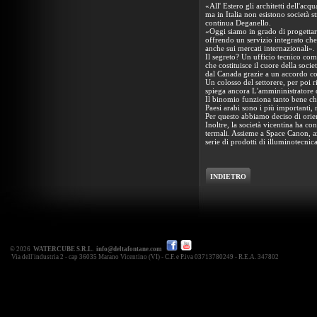
«All' Estero gli architetti dell'acq
ma in Italia non esistono società s
continua Deganello.
«Oggi siamo in grado di progettare,
offrendo un servizio integrato che
anche sui mercati internazionali».
Il segreto? Un ufficio tecnico com
che costituisce il cuore della soc
dal Canada grazie a un accordo co
Un colosso del settorere, per poi ri
spiega ancora L'ammininistratore 
Il binomio funziona tanto bene che
Paesi arabi sono i più importanti
Per questo abbiamo deciso di orien
Inoltre, la società vicentina ha con
termali. Assieme a Space Canon, 
serie di prodotti di illuminotecnic
INDIETRO
© 2026
WATERCUBE S.R.L.
info@deltafontane.com
Via dell'industria 2 - cap 36035 Marano Vicentino (VI) - C.F. e P.iva 03713780249 - R.E.A. 347802