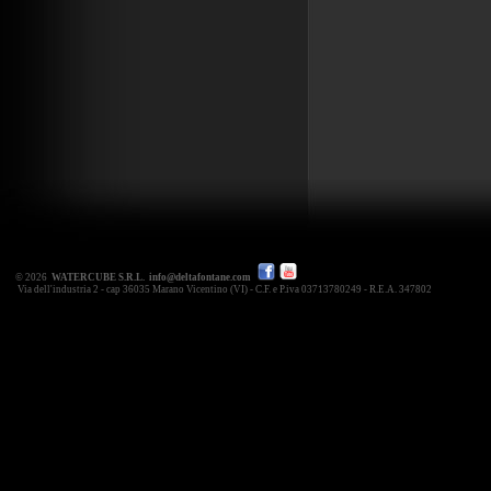
© 2026
WATERCUBE S.R.L.
info@deltafontane.com
Via dell'industria 2 - cap 36035 Marano Vicentino (VI) - C.F. e P.iva 03713780249 - R.E.A. 347802