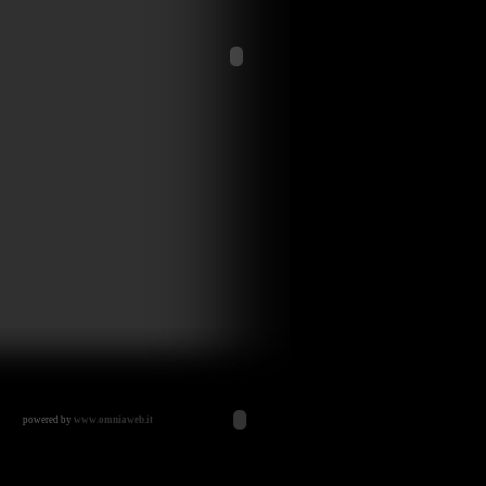
powered by
www.omniaweb.it