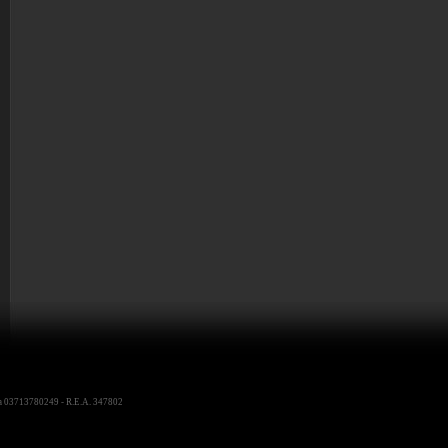
iva 03713780249 - R.E.A. 347802