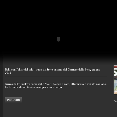
Belli con l'elisir del sale - tratto da
Sette
, inserto del Corriere della Sera, giugno
2011
Arriva dall'Himalaya come dalle Awaii. Bianco o rosa, affumicato o mixato con olio.
La formula di molti trattamentiper viso e corpo.
INDIETRO
Di