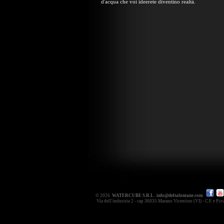
d'acqua che voi ideerete diventino realtà.
© 2026
WATERCUBE S.R.L.
info@deltafontane.com
Via dell'industria 2 - cap 36035 Marano Vicentino (VI) - C.F. e P.