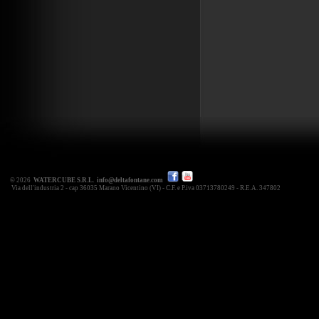
© 2026
WATERCUBE S.R.L.
info@deltafontane.com
Via dell'industria 2 - cap 36035 Marano Vicentino (VI) - C.F. e P.iva 03713780249 - R.E.A. 347802