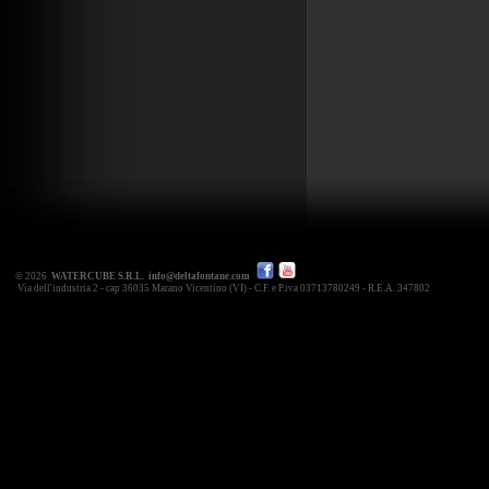
© 2026
WATERCUBE S.R.L.
info@deltafontane.com
Via dell'industria 2 - cap 36035 Marano Vicentino (VI) - C.F. e P.iva 03713780249 - R.E.A. 347802