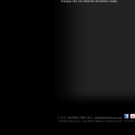
d'acqua che voi ideerete diventino realtà.
© 2026
WATERCUBE S.R.L.
info@deltafontane.com
Via dell'industria 2 - cap 36035 Marano Vicentino (VI) - C.F. e P.