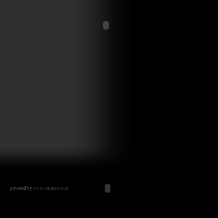
powered by
www.omniaweb.it