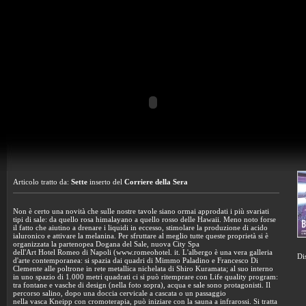
Articolo tratto da:
Sette
inserto del
Corriere della Sera
Non è certo una novità che sulle nostre tavole siano ormai approdati i più svariati
tipi di sale: da quello rosa himalayano a quello rosso delle Hawaii. Meno noto forse
il fatto che aiutino a drenare i liquidi in eccesso, stimolare la produzione di acido
ialuronico e attivare la melanina. Per sfruttare al meglio tutte queste proprietà si è
organizzata la partenopea Dogana del Sale, nuova City Spa
dell'Art Hotel Romeo di Napoli (www.romeohotel. it. L'albergo è una vera galleria
Di
d'arte contemporanea: si spazia dai quadri di Mimmo Paladino e Francesco Di
Clemente alle poltrone in rete metallica nichelata di Shiro Kuramata; al suo interno
in uno spazio di 1.000 metri quadrati ci si può ritemprare con Life quality program:
tra fontane e vasche di design (nella foto sopra), acqua e sale sono protagonisti. Il
percorso salino, dopo una doccia cervicale a cascata o un passaggio
nella vasca Kneipp con cromoterapia, può iniziare con la sauna a infrarossi. Si tratta