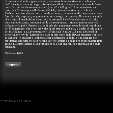
di una sauna di ultima generazione: pareti retroilluminate rivestite di sale rosa
dell'Himalaya sfruttano i raggi infrarossi per eliminare le tossine e rilassare le fasce
muscolari anche a basse temperature (tra i 40 e i 60 gradi). Altra esperienza da
provare è l'haloterapia nella Stanza del Sale, interamente rivestita di sale del
Mediterraneo con temperatura e umidità costanti; seduti su un divanetto non si deve
fare altro che respirare, ne gioveranno sia il corpo sia la mente. Una terapia naturale
che riattiva il metabolismo sfruttando le proprietà benefiche del cloruro di sodio
puro e micronizzato: toccasana per le vie respiratorie, il sistema immunitario e la
bellezza della pelle. Sempre a base di sale altri trattamenti come lo scrub con il sale
del Mediterraneo, che drena tre volte di più rispetto agli altri, o quello al sale grigio
del mar Baltico: dalla profumazione "affumicata" è adatto alle pelli più sensibili
perché meno ruvido. L'impacco a base di sale rosso delle Hawaii miscelato con olio
di Roucou (lo utilizzano i pellerossa per pigmentare la pelle) e il massaggio con
movimenti circolari che favoriscono l'effetto antietà o quello pre-abbronzatura fatto
grazie alla stimolazione della produzione di acido ialuronico e all'attivazione della
melanina.
Maria Dal Lago
INDIETRO
iva 03713780249 - R.E.A. 347802