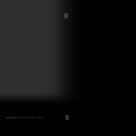
powered by
www.omniaweb.it