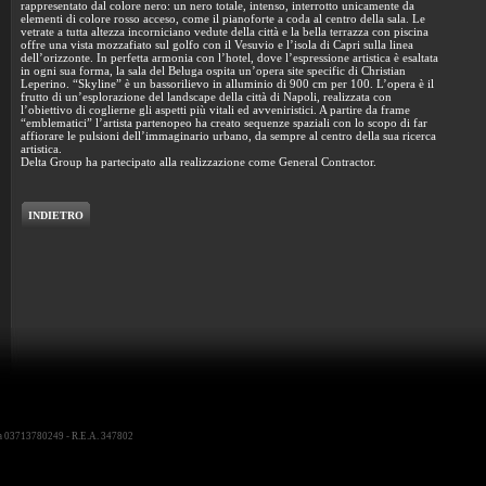
rappresentato dal colore nero: un nero totale, intenso, interrotto unicamente da
elementi di colore rosso acceso, come il pianoforte a coda al centro della sala. Le
vetrate a tutta altezza incorniciano vedute della città e la bella terrazza con piscina
offre una vista mozzafiato sul golfo con il Vesuvio e l’isola di Capri sulla linea
dell’orizzonte. In perfetta armonia con l’hotel, dove l’espressione artistica è esaltata
in ogni sua forma, la sala del Beluga ospita un’opera site specific di Christian
Leperino. “Skyline” è un bassorilievo in alluminio di 900 cm per 100. L’opera è il
frutto di un’esplorazione del landscape della città di Napoli, realizzata con
l’obiettivo di coglierne gli aspetti più vitali ed avveniristici. A partire da frame
“emblematici” l’artista partenopeo ha creato sequenze spaziali con lo scopo di far
affiorare le pulsioni dell’immaginario urbano, da sempre al centro della sua ricerca
artistica.
Delta Group ha partecipato alla realizzazione come General Contractor.
INDIETRO
iva 03713780249 - R.E.A. 347802