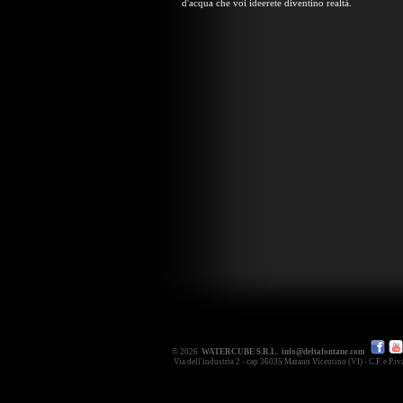
d'acqua che voi ideerete diventino realtà.
© 2026
WATERCUBE S.R.L.
info@deltafontane.com
Via dell'industria 2 - cap 36035 Marano Vicentino (VI) - C.F. e P.