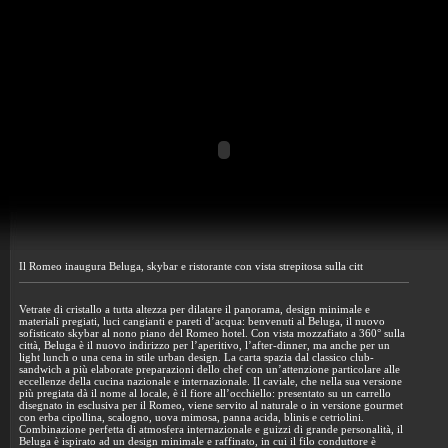
Il Romeo inaugura Beluga, skybar e ristorante con vista strepitosa sulla citt
Vetrate di cristallo a tutta altezza per dilatare il panorama, design minimale e
materiali pregiati, luci cangianti e pareti d’acqua: benvenuti al Beluga, il nuovo
sofisticato skybar al nono piano del Romeo hotel. Con vista mozzafiato a 360° sulla
città, Beluga è il nuovo indirizzo per l’aperitivo, l’after-dinner, ma anche per un
light lunch o una cena in stile urban design. La carta spazia dal classico club-
sandwich a più elaborate preparazioni dello chef con un’attenzione particolare alle
eccellenze della cucina nazionale e internazionale. Il caviale, che nella sua versione
più pregiata dà il nome al locale, è il fiore all’occhiello: presentato su un carrello
disegnato in esclusiva per il Romeo, viene servito al naturale o in versione gourmet
con erba cipollina, scalogno, uova mimosa, panna acida, blinis e cetriolini.
Combinazione perfetta di atmosfera internazionale e guizzi di grande personalità, il
Beluga è ispirato ad un design minimale e raffinato, in cui il filo conduttore è