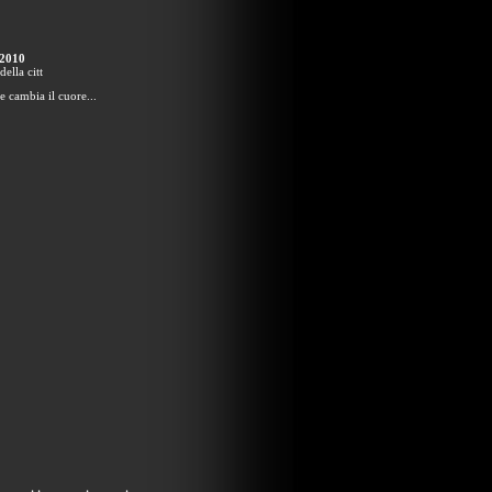
 2010
ella citt
 cambia il cuore...