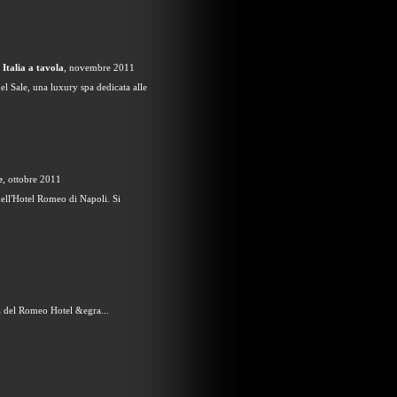
a
Italia a tavola
, novembre 2011
el Sale, una luxury spa dedicata alle
e
, ottobre 2011
dell'Hotel Romeo di Napoli. Si
spa del Romeo Hotel &egra...