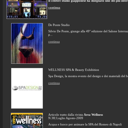
Il celebre studio giapponese ha disegnato uno dei più intere
continua
De Ponte Studio
Silvio De Ponte, giunge alla 49° edizione del Salone Intern
p...
continua
WELLNESS SPA & Beauty Exhibition
Spa Design, la mostra evento del design e dei materiali del be
continua
Articolo tratto dalla rivista
Area Wellness
N.38| Luglio Agosto-2009
Acqua e fuoco per animare la SPA del Romeo di Napoli