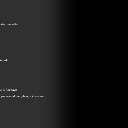
ateci un salto.
Napoli
da
L'Arena.it
 governo al completo, è intervenut...