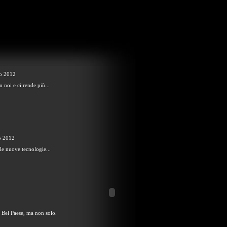
io 2012
in noi e ci rende più...
o 2012
e le nuove tecnologie...
l Bel Paese, ma non solo.