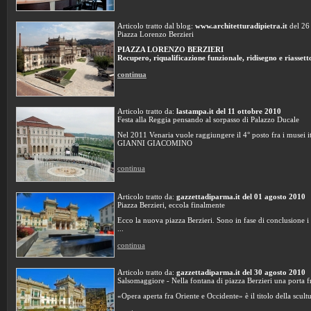
Articolo tratto dal blog:
www.architetturadipietra.it
del 26
Piazza Lorenzo Berzieri
PIAZZA LORENZO BERZIERI
Recupero, riqualificazione funzionale, ridisegno e riassetto
continua
Articolo tratto da:
lastampa.it del 11 ottobre 2010
Festa alla Reggia pensando al sorpasso di Palazzo Ducale
Nel 2011 Venaria vuole raggiungere il 4° posto fra i musei it
GIANNI GIACOMINO
continua
Articolo tratto da:
gazzettadiparma.it del 01 agosto 2010
Piazza Berzieri, eccola finalmente
Ecco la nuova piazza Berzieri. Sono in fase di conclusione i l
...
continua
Articolo tratto da:
gazzettadiparma.it del 30 agosto 2010
Salsomaggiore - Nella fontana di piazza Berzieri una porta f
«Opera aperta fra Oriente e Occidente» è il titolo della scultur