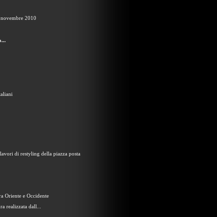
 novembre 2010
...
aliani
avori di restyling della piazza posta
ra Oriente e Occidente
a realizzata dall...