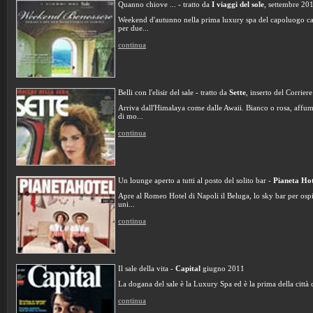
Quanno chiove ... - tratto da
I viaggi del sole
, settembre 20
Weekend d'autunno nella prima luxury spa del capoluogo ca
per due...
continua
Belli con l'elisir del sale - tratto da
Sette
, inserto del Corrier
Arriva dall'Himalaya come dalle Awaii. Bianco o rosa, affu
di mo...
continua
Un lounge aperto a tutti al posto del solito bar -
Pianeta Hot
Apre al Romeo Hotel di Napoli il Beluga, lo sky bar per ospi
uni...
continua
Il sale della vita -
Capital
giugno 2011
La dogana del sale è la Luxury Spa ed è la prima della città c
continua