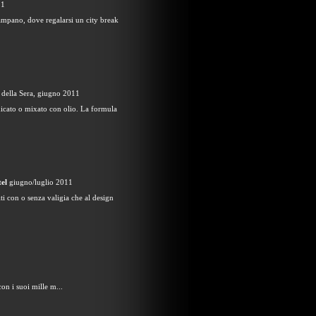
11
mpano, dove regalarsi un city break
e della Sera, giugno 2011
micato o mixato con olio. La formula
el
giugno/luglio 2011
ti con o senza valigia che al design
on i suoi mille m...