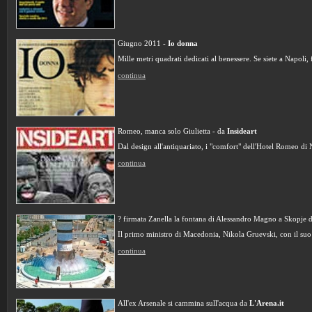
Giugno 2011 -
Io donna
Mille metri quadrati dedicati al benessere. Se siete a Napoli, f
continua
Romeo, manca solo Giulietta - da
Insideart
Dal design all'antiquariato, i "comfort" dell'Hotel Romeo di 
continua
? firmata Zanella la fontana di Alessandro Magno a Skopje 
Il primo ministro di Macedonia, Nikola Gruevski, con il suo
continua
All'ex Arsenale si cammina sull'acqua da
L'Arena.it