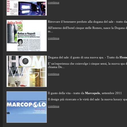
continua
Ritrovare il benessere perduto alla dogana del sale - tratto d
All'interno dell'hotel cinque stelle Romeo, nasce la Dogana d
m...
continua
Dogana del sale: il gusto di una nuova spa. - Tratto da
Hom
E' un'esperienza che coinvolge i cinque sensi, la nuova spa 
chiama Do...
continua
Il gusto della vita - tratto da
Marcopolo
, settembre 2011
Il design più ricercato e le virtù del sale: la nuova luxury 
continua