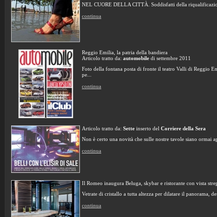
NEL CUORE DELLA CITTÀ. Soddisfatti della riqualificazione 
continua
Reggio Emilia, la patria della bandiera
Articolo tratto da:
automobile
di settembre 2011
Foto della fontana posta di fronte il teatro Valli di Reggio Em
pe...
continua
Articolo tratto da:
Sette
inserto del
Corriere della Sera
Non è certo una novità che sulle nostre tavole siano ormai ap
continua
Il Romeo inaugura Beluga, skybar e ristorante con vista strepi
Vetrate di cristallo a tutta altezza per dilatare il panorama, d
continua